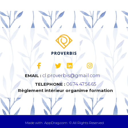
EMAIL :
cl.proverbis@gmail.com
TELEPHONE :
06.74.47.56.65
Règlement intérieur organime formation
​ Made with AppDrag.com © All Rights Reserved